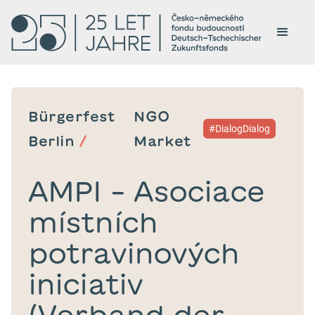
Bürgerfest
NGO
#DialogDialog
Berlin
/
Market
AMPI – Asociace
místních
potravinových
iniciativ