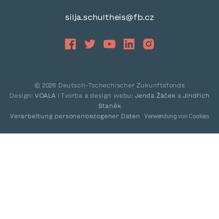
silja.schultheis@fb.cz
©
2026
Deutsch-Tschechischer Zukunftsfonds
Design:
VOALA
| Tvorba a design webu:
Jenda Žáček
a
Jindřich
Staněk
Verarbeitung personenbezogener Daten
Verwendung von Cookies