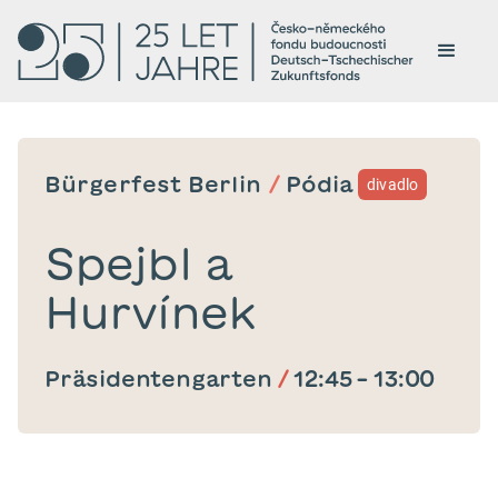
Bürgerfest Berlin
/
Pódia
divadlo
Spejbl a
Hurvínek
Präsidentengarten
/
12:45
–
13:00