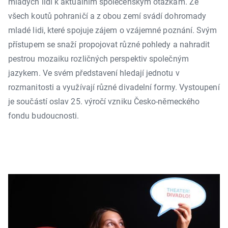
mladých lidí k aktuálním společenským otázkám. Ze
všech koutů pohraničí a z obou zemí svádí dohromady
mladé lidi, které spojuje zájem o vzájemné poznání. Svým
přístupem se snaží propojovat různé pohledy a nahradit
pestrou mozaiku rozličných perspektiv společným
jazykem. Ve svém představení hledají jednotu v
rozmanitosti a využívají různé divadelní formy. Vystoupení
je součástí oslav 25. výročí vzniku Česko-německého
fondu budoucnosti.