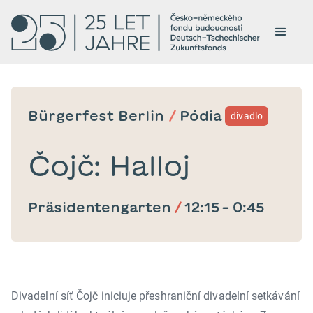
Bürgerfest Berlin
/
Pódia
divadlo
Čojč: Halloj
Präsidentengarten
/
12:15
–
0:45
Divadelní síť Čojč iniciuje přeshraniční divadelní setkávání