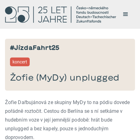
#JízdaFahrt25
koncert
Žofie (MyDy) unplugged
Žofie Dařbujánová ze skupiny MyDy to na pódiu dovede
pořádně roztočit. Cestou do Berlína se s ní setkáme v
hudebním voze v její jemnější podobě: hrát bude
unplugged a bez kapely, pouze s jednoduchým
doprovodem.